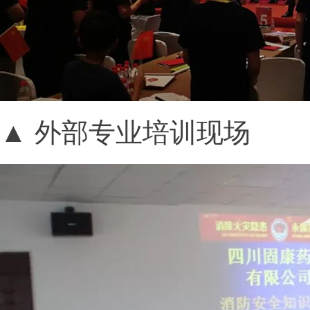
▲ 外部专业培训现场