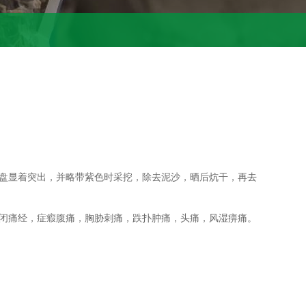
盘显着突出，并略带紫色时采挖，除去泥沙，晒后炕干，再去
闭痛经，症瘕腹痛，胸胁刺痛，跌扑肿痛，头痛，风湿痹痛。