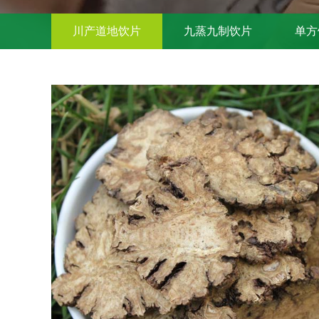
川产道地饮片
九蒸九制饮片
单方