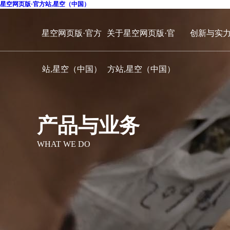
星空网页版·官方站,星空（中国）
星空网页版·官方
关于星空网页版·官
创新与实
站,星空（中国）
方站,星空（中国）
产品与业务
WHAT WE DO