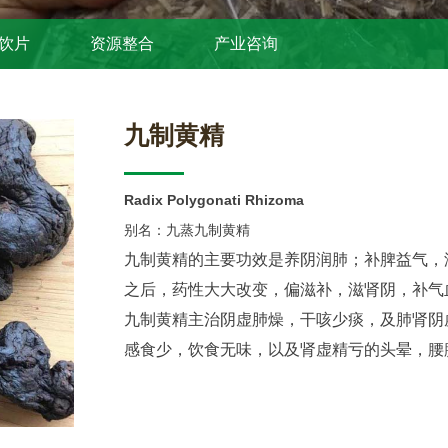
饮片
资源整合
产业咨询
九制黄精
Radix Polygonati Rhizoma
别名：九蒸九制黄精
九制黄精的主要功效是养阴润肺；补脾益气，
之后，药性大大改变，偏滋补，滋肾阴，补气
九制黄精主治阴虚肺燥，干咳少痰，及肺肾阴
感食少，饮食无味，以及肾虚精亏的头晕，腰