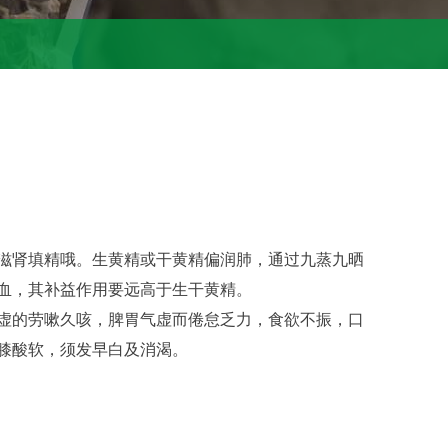
滋肾填精哦。生黄精或干黄精偏润肺，通过九蒸九晒
血，其补益作用要远高于生干黄精。
虚的劳嗽久咳，脾胃气虚而倦怠乏力，食欲不振，口
膝酸软，须发早白及消渴。