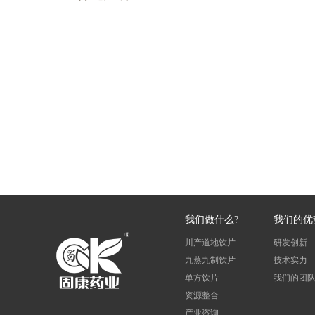
我们做什么?
我们的优
川产道地饮片
研发创新
九蒸九制饮片
技术实力
单方饮片
我们的团
资源整合
产业咨询