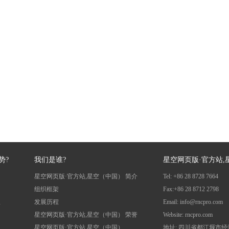
势?
我们是谁?
星空网页版·官方站,
星空网页版·官方站,星空（中国） 简介
Tel: +86 28 8728 7664
组织框架
Fax:+86 28 8712 2798
队
发展历程
Email: info@rncpro.com
星空网页版·官方站,星空（中国） 荣誉
Website: rncpro.com
星空网页版·官方站,星空（中国）
地址: 四川省都江堰市经