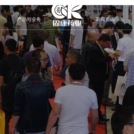
力
产品与业务
新闻资讯