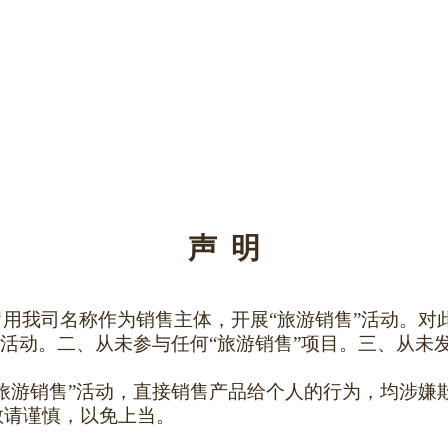
声
明
冒用我司名称作为销售主体，开展
“旅游销售”活动。
传活动。二、从未参与任何“旅游销售”项目。三、从
“旅游销售”活动，直接销售产品给个人的行为，均涉嫌
敬请谨慎，以免上当。